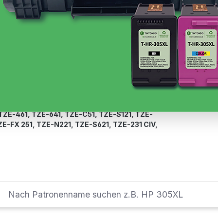
 passende Zubehör für deinen
P-Touch PT-P 950
CIV, TZE-R 231, TZE-241, TZE-242, TZE-243,
5, TZE-345, TZE-354, TZE-365, TZE-421, TZE-
-535, TZE-541, TZE-551, TZE-611, TZE-621,
 TZE-231, TZE-232, TZE-233, TZE-231 S2,
 TZE-C31, TZE-FA3, TZE-FX 211, TZE-FX 221,
X 641, TZE-FX 651, TZE-M931, TZE-M951, TZE-
31, TZE-S141, TZE-S211, TZE-S221, TZE-111,
 TZE-151, TZE-S231, TZE-S251, TZE-S261, TZE-
TZE-461, TZE-641, TZE-C51, TZE-S121, TZE-
ZE-FX 251, TZE-N221, TZE-S621, TZE-231 CIV,