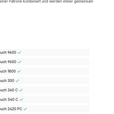
n einer Patrone kombiniert und werden immer gemeinsam
ouch 9400
ouch 9600
ouch 1800
ouch 300
ouch 340 C
ouch 540 C
ouch 2420 PC