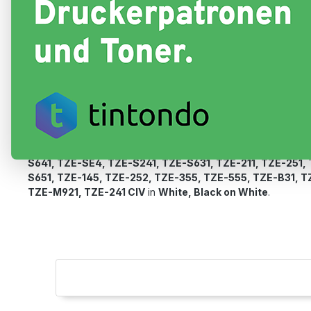
Hier findest du alle passenden
Etiketten, Farbband
und das
NW
.
Dein Drucker nutzt Patronen der Serie
TZE-251CIV, TZE-261
TZE-253, TZE-261, TZE-315, TZE-325, TZE-334, TZE-33
431, TZE-435, TZE-441, TZE-451, TZE-521, TZE-531, TZE
TZE-631, TZE-651, TZE-161, TZE-221, TZE-222, TZE-223,
TZE-661, TZE-721, TZE-731, TZE-741, TZE-751, TZE-B51,
TZE-FX 231, TZE-FX 241, TZE-FX 621, TZE-FX 631, TZE-F
M961, TZE-N201, TZE-N 231, TZE-N241, TZE-N251, TZE-S1
TZE-121, TZE-131, TZE-132, TZE-133, TZE-135, TZE-141,
S641, TZE-SE4, TZE-S241, TZE-S631, TZE-211, TZE-251, 
S651, TZE-145, TZE-252, TZE-355, TZE-555, TZE-B31, T
TZE-M921, TZE-241 CIV
in
White, Black on White
.