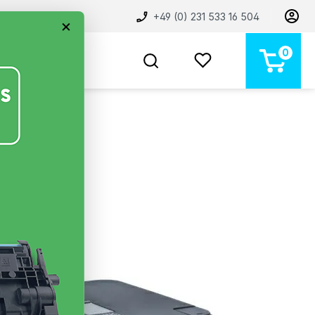
+49 (0) 231 533 16 504
×
0
BELIEBT
NEU
MARKEN
STORE
NW