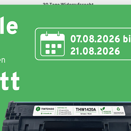
30 Tage Widerrufsrecht
Schnell und unkompliziert
nte
Toner
Schriftbänder
Etiketten
Hersteller
rother P-Touch PT-P 950 
ch PT-P 950 NW günstig