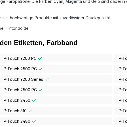
bige Farbpatrone. Die Farben Cyan, Magenta und Gelb sind dabei i
ältst hochwertige Produkte mit zuverlässiger Druckqualität.
bei Tintondo.de.
den Etiketten, Farbband
P-Touch 9200 PC
P-T
P-Touch 9500 PC
P-T
P-Touch 9200 Series
P-T
P-Touch 2500 PC
P-T
P-Touch 2450
P-T
P-Touch 310
P-T
P-Touch 2480
P-T