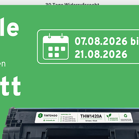
30 Tage Widerrufsrecht
Schnell und unkompliziert
nte
Toner
Schriftbänder
Etiketten
Hersteller
Hersteller :
Tintondo
Grundpreis:
(0,77 ct / 1 Seiten)
Produkttyp:
Kompatibel
Farbe :
Yellow
Weitere Variationen:
74,06 €
inkl. 19% MwSt. Versand