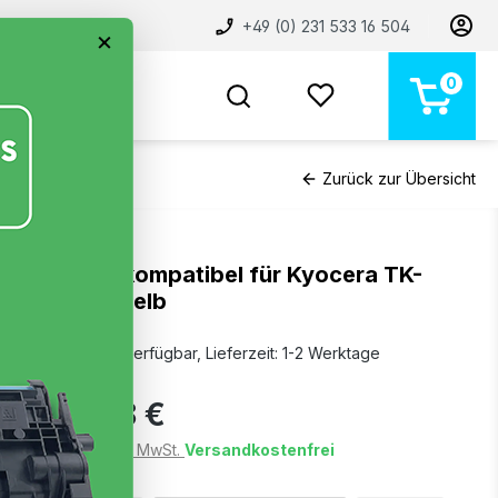
+49 (0) 231 533 16 504
×
0
BELIEBT
NEU
MARKEN
STORE
Zurück zur Übersicht
Toner kompatibel für Kyocera TK-
5380 Gelb
Sofort verfügbar, Lieferzeit: 1-2 Werktage
76,58 €
Preise inkl. MwSt.
Versandkostenfrei