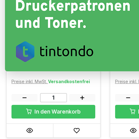
Original Toner Canon CRG 067
Original 
Black
Cyan
Ausbeute: ~ Black 1.350 Seiten
Ausbeute: ~
Sofort verfügbar, Lieferzeit: 1-3
Sofort ve
Werktage
Werktage
77,16 €
82,33 
(5,72 ct/ 1 Seiten)
Preise inkl. MwSt.
Versandkostenfrei
Preise inkl
In den Warenkorb