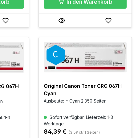
korb
In den Warenkorb
Original Canon Toner CRG 067H
RG 067H
Cyan
Ausbeute: ~ Cyan 2.350 Seiten
en
Sofort verfügbar, Lieferzeit: 1-3
t: 1-3
Werktage
84,39 €
(3,59 ct/ 1 Seiten)