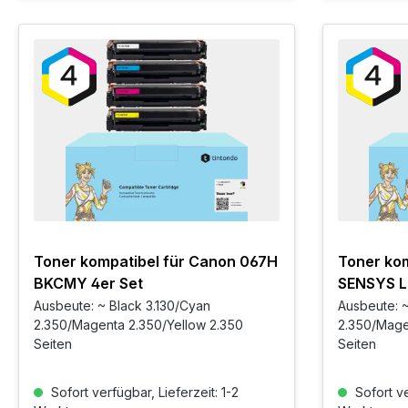
Toner kompatibel für Canon 067H
Toner kom
BKCMY 4er Set
SENSYS 
BKCMY 4e
Ausbeute: ~ Black 3.130/Cyan
Ausbeute: ~
2.350/Magenta 2.350/Yellow 2.350
2.350/Mage
Seiten
Seiten
Sofort verfügbar, Lieferzeit: 1-2
Sofort ve