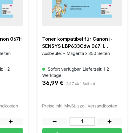
anon 067H
Toner kompatibel für Canon i-
SENSYS LBP633Cdw 067H
Magenta
Seiten
Ausbeute: ~ Magenta 2.350 Seiten
t: 1-2
Sofort verfügbar, Lieferzeit: 1-2
Werktage
36,99 €
(1,57 ct/ 1 Seiten)
sandkosten
Preise inkl. MwSt. zzgl. Versandkosten