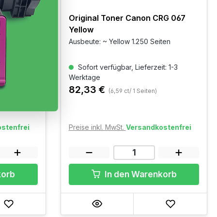
RG 067
Original Toner Canon CRG 067
Yellow
eiten
Ausbeute: ~ Yellow 1.250 Seiten
t: 1-3
Sofort verfügbar, Lieferzeit: 1-3
Werktage
82,33 €
(6,59 ct/ 1 Seiten)
stenfrei
Preise inkl. MwSt.
Versandkostenfrei
korb
In den Warenkorb