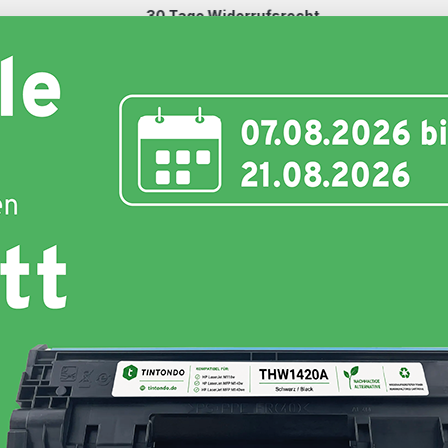
30 Tage Widerrufsrecht
Schnell und unkompliziert
nte
Toner
Schriftbänder
Etiketten
Hersteller
ensys 655"