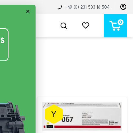
+49 (0) 231 533 16 504
×
0
BELIEBT
NEU
MARKEN
STORE