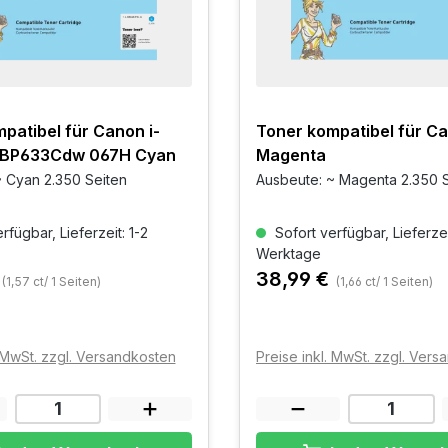
patibel für Canon i-
Toner kompatibel für C
LBP633Cdw 067H Cyan
Magenta
 Cyan 2.350 Seiten
Ausbeute: ~ Magenta 2.350 
rfügbar, Lieferzeit: 1-2
Sofort verfügbar, Lieferzei
Werktage
38,99 €
(1,57 ct/ 1 Seiten)
(1,66 ct/ 1 Seiten)
. MwSt. zzgl. Versandkosten
Preise inkl. MwSt. zzgl. Ver