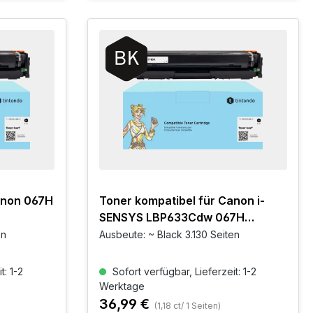
anon 067H
Toner kompatibel für Canon i-
SENSYS LBP633Cdw 067H
Schwarz
en
Ausbeute: ~ Black 3.130 Seiten
t: 1-2
Sofort verfügbar, Lieferzeit: 1-2
Werktage
36,99 €
(1,18 ct/ 1 Seiten)