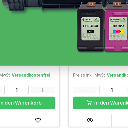
Toner Canon CRG 067
Original Toner Canon C
Magenta
 Cyan 1.250 Seiten
Ausbeute: ~ Magenta 1.250 S
rfügbar, Lieferzeit: 1-3
Sofort verfügbar, Lieferzei
Werktage
€
82,33 €
(6,59 ct/ 1 Seiten)
(6,59 ct/ 1 Seiten)
. MwSt.
Versandkostenfrei
Preise inkl. MwSt.
Versandko
In den Warenkorb
In den Waren