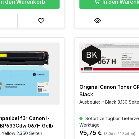
In den Warenkorb
In den Waren
Original Canon Toner C
Black
Ausbeute: ~ Black 3.130 Seit
patibel für Canon i-
Sofort verfügbar, Lieferzei
Werktage
BP633Cdw 067H Gelb
95,75 €
 Yellow 2.350 Seiten
(3,06 ct/ 1 Seiten)