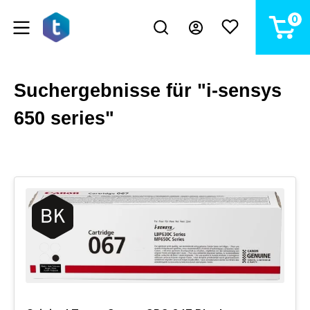
alt springen
0
Suchergebnisse für "i-sensys
650 series"