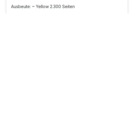
Ausbeute: ~ Yellow 2.300 Seiten
Sofort verfügbar, Lieferzeit: 1-3 Werktage
99,59 €
(4,33 ct/ 1 Seiten)
Preise inkl. MwSt.
Versandkostenfrei
In den Warenkorb