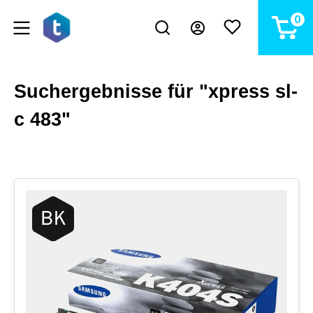
alt springen
0
Suchergebnisse für "xpress sl-
c 483"