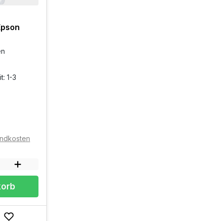
Epson
en
t: 1-3
sandkosten
korb