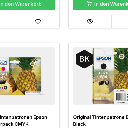
In den Warenkorb
In den Waren
Tintenpatronen Epson
Original Tintenpatrone 
erpack CMYK
Black