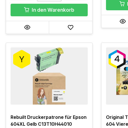
In den Warenkorb
Rebuilt Druckerpatrone für Epson
Original 
604XL Gelb C13T10H44010
604 Vier