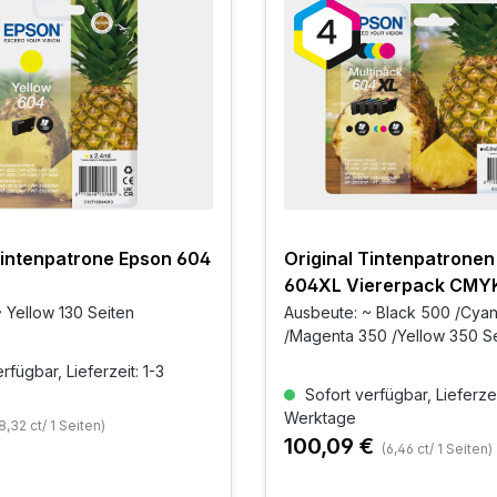
Tintenpatrone Epson 604
Original Tintenpatronen
604XL Viererpack CMY
 Yellow 130 Seiten
Ausbeute: ~ Black 500 /Cya
/Magenta 350 /Yellow 350 S
rfügbar, Lieferzeit: 1-3
Sofort verfügbar, Lieferzei
Werktage
8,32 ct/ 1 Seiten)
100,09 €
(6,46 ct/ 1 Seiten)