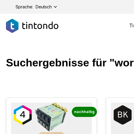
springen
Zur Hauptnavigation springen
Sprache:
Deutsch
Ti
Suchergebnisse für "wor
nachhaltig