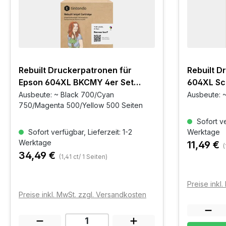
Rebuilt Druckerpatronen für
Rebuilt D
Epson 604XL BKCMY 4er Set
604XL Sc
C13T10H64010
Ausbeute: ~ Black 700/Cyan
Ausbeute: ~
750/Magenta 500/Yellow 500 Seiten
Sofort ve
Sofort verfügbar, Lieferzeit: 1-2
Werktage
Werktage
11,49 €
(
34,49 €
(1,41 ct/ 1 Seiten)
Preise inkl
Preise inkl. MwSt. zzgl. Versandkosten