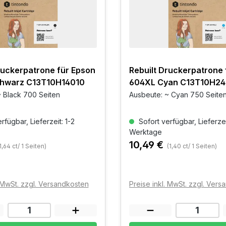
ruckerpatrone für Epson
Rebuilt Druckerpatrone 
hwarz C13T10H14010
604XL Cyan C13T10H24
 Black 700 Seiten
Ausbeute: ~ Cyan 750 Seite
rfügbar, Lieferzeit: 1-2
Sofort verfügbar, Lieferzei
Werktage
10,49 €
1,64 ct/ 1 Seiten)
(1,40 ct/ 1 Seiten)
. MwSt. zzgl. Versandkosten
Preise inkl. MwSt. zzgl. Ver