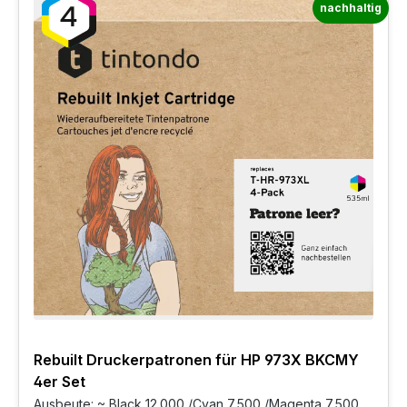
nachhaltig
Rebuilt Druckerpatronen für HP 973X BKCMY
4er Set
Ausbeute: ~ Black 12.000 /Cyan 7.500 /Magenta 7.500