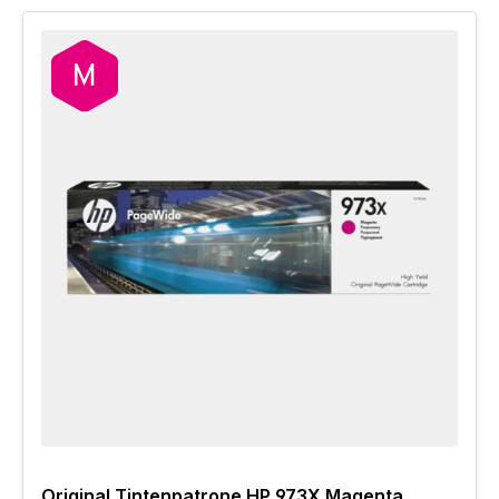
Original Tintenpatrone HP 973X Magenta