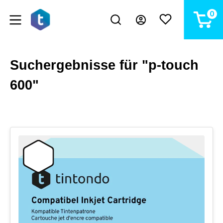
alt springen
0
Suchergebnisse für "p-touch
600"