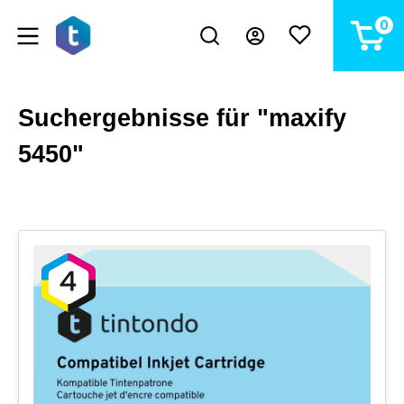
alt springen
0
Suchergebnisse für "maxify
5450"