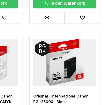
korb
In den Warenkorb
n Canon
Original Tintenpatrone Canon
k CMYK
PGI-2500XL Black