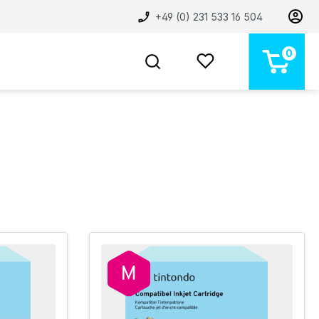
+49 (0) 231 533 16 504
0
BELIEBT
NEU
MARKEN
STORE