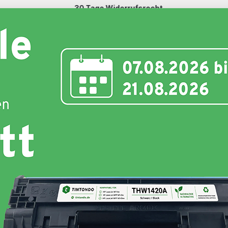
30 Tage Widerrufsrecht
Schnell und unkompliziert
nte
Toner
Schriftbänder
Etiketten
Hersteller
-l 3760 cdw"