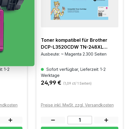
other
Toner kompatibel für Brother
XL Cyan
DCP-L3520CDW TN-248XL
Magenta
en
Ausbeute: ~ Magenta 2.300 Seiten
t: 1-2
Sofort verfügbar, Lieferzeit: 1-2
Werktage
24,99 €
(1,09 ct/ 1 Seiten)
sandkosten
Preise inkl. MwSt. zzgl. Versandkosten