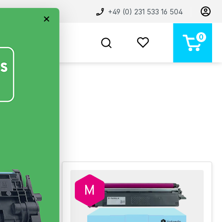
+49 (0) 231 533 16 504
×
0
BELIEBT
NEU
MARKEN
STORE