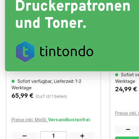
Toner kompatibel für Brother
Toner kom
DCP-L3520CDW TN-248XL
DCP-L35
BKCMY 4Pack
Schwarz
Ausbeute: ~ Black 3.000 /Cyan 2.300
Ausbeute: ~
/Magenta 2.300 /Yellow 2.300 Seiten
Sofort ve
Sofort verfügbar, Lieferzeit: 1-2
Werktage
Werktage
24,99 €
65,99 €
(0,67 ct/ 1 Seiten)
Preise inkl
Preise inkl. MwSt.
Versandkostenfrei