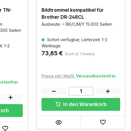
r TN-
Bildtrommel kompatibel für
Brother DR-248CL
an
Ausbeute: ~ BK/C/M/Y 15.000 Seiten
.300 Seiten
Sofort verfügbar, Lieferzeit: 1-2
t: 1-2
Werktage
73,85 €
(0,49 ct/ 1 Seiten)
Preise inkl. MwSt.
Versandkostenfrei
stenfrei
In den Warenkorb
korb