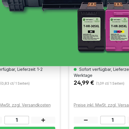
patibel für Brother
Toner kompatibel für Br
20CDW TN-248XL
DCP-L3520CDW TN-248
 Black 3.000 Seiten
Ausbeute: ~ Cyan 2.300 Seit
rfügbar, Lieferzeit: 1-2
Sofort verfügbar, Lieferzei
Werktage
24,99 €
(0,83 ct/ 1 Seiten)
(1,09 ct/ 1 Seiten)
. MwSt. zzgl. Versandkosten
Preise inkl. MwSt. zzgl. Ver