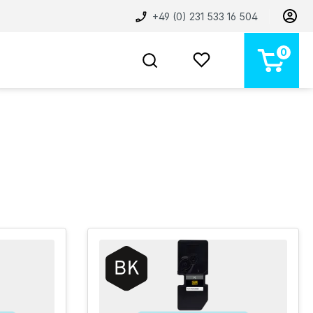
+49 (0) 231 533 16 504
0
BELIEBT
NEU
MARKEN
STORE