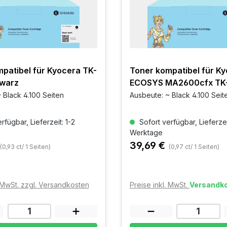
patibel für Kyocera TK-
Toner kompatibel für K
warz
ECOSYS MA2600cfx TK
Schwarz
 Black 4.100 Seiten
Ausbeute: ~ Black 4.100 Seit
rfügbar, Lieferzeit: 1-2
Sofort verfügbar, Lieferzei
Werktage
39,69 €
(0,93 ct/ 1 Seiten)
(0,97 ct/ 1 Seiten)
. MwSt. zzgl. Versandkosten
Preise inkl. MwSt.
Versandko