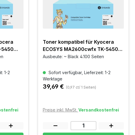
yocera
Toner kompatibel für Kyocera
-5450
ECOSYS MA2600cwfx TK-5450
Schwarz
en
Ausbeute: ~ Black 4.100 Seiten
t: 1-2
Sofort verfügbar, Lieferzeit: 1-2
Werktage
39,69 €
(0,97 ct/ 1 Seiten)
stenfrei
Preise inkl. MwSt.
Versandkostenfrei