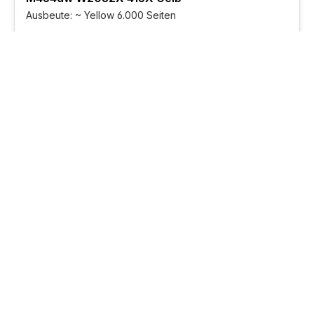
Ausbeute: ~ Yellow 6.000 Seiten
Sofort verfügbar, Lieferzeit: 1-2 Werktage
61,10 €
(1,02 ct/ 1 Seiten)
Preise inkl. MwSt.
Versandkostenfrei
In den Warenkorb