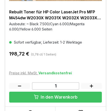
Rebuilt Toner für HP Color LaserJet Pro MFP
M454dw W2030X W2031X W2032X W2033X
415X BKCMY 4er Set
Ausbeute: ~ Black 7.500/Cyan 6.000/Magenta
6.000/Yellow 6.000 Seiten
Sofort verfügbar, Lieferzeit: 1-2 Werktage
198,72 €
(0,78 ct/ 1 Seiten)
Preise inkl. MwSt.
Versandkostenfrei
In den Warenkorb