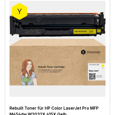
Rebuilt Toner für HP Color LaserJet Pro MFP
M454dw W2032X 415X Gelb