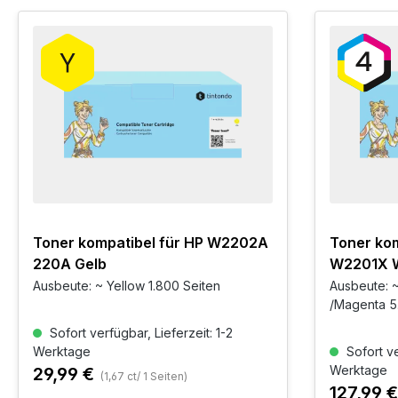
Toner kompatibel für HP W2202A
Toner ko
220A Gelb
W2201X 
BKCMY 4e
Ausbeute: ~ Yellow 1.800 Seiten
Ausbeute: ~
/Magenta 5
Sofort verfügbar, Lieferzeit: 1-2
Werktage
Sofort ve
Werktage
29,99 €
(1,67 ct/ 1 Seiten)
127,99 