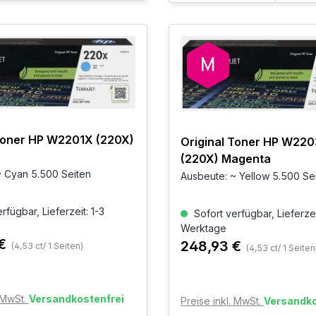
 Toner HP W2201X (220X)
Original Toner HP W22
(220X) Magenta
~ Cyan 5.500 Seiten
Ausbeute: ~ Yellow 5.500 Se
rfügbar, Lieferzeit: 1-3
Sofort verfügbar, Lieferzei
Werktage
 €
248,93 €
(4,53 ct/ 1 Seiten)
(4,53 ct/ 1 Seiten
. MwSt.
Versandkostenfrei
Preise inkl. MwSt.
Versandko