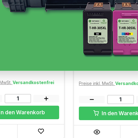
 Toner HP W2201A (220A)
Original Toner HP W22
(220A) Magenta
 Cyan 1.800 Seiten
Ausbeute: ~ Magenta 1.800 S
rfügbar, Lieferzeit: 1-3
Sofort verfügbar, Lieferzei
Werktage
€
123,37 €
(6,85 ct/ 1 Seiten)
(6,85 ct/ 1 Seiten)
. MwSt.
Versandkostenfrei
Preise inkl. MwSt.
Versandko
In den Warenkorb
In den Waren