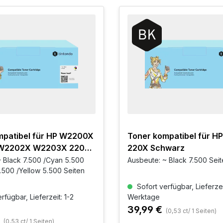
mpatibel für HP W2200X
Toner kompatibel für 
W2202X W2203X 220X
220X Schwarz
r Set
 Black 7.500 /Cyan 5.500
Ausbeute: ~ Black 7.500 Sei
.500 /Yellow 5.500 Seiten
Sofort verfügbar, Lieferzei
rfügbar, Lieferzeit: 1-2
Werktage
39,99 €
(0,53 ct/ 1 Seiten)
€
(0,53 ct/ 1 Seiten)