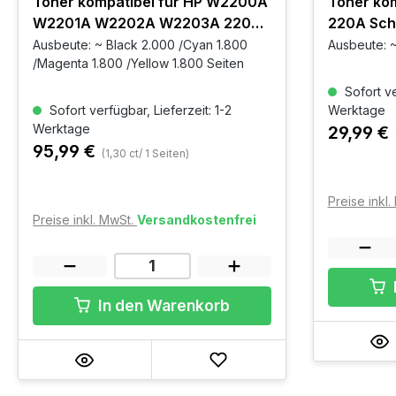
Toner kompatibel für HP W2200A
Toner ko
W2201A W2202A W2203A 220A
220A Sch
BKCMY 4er Set
Ausbeute: ~ Black 2.000 /Cyan 1.800
Ausbeute: ~
/Magenta 1.800 /Yellow 1.800 Seiten
Sofort ve
Sofort verfügbar, Lieferzeit: 1-2
Werktage
Werktage
29,99 €
95,99 €
(1,30 ct/ 1 Seiten)
Preise inkl
Preise inkl. MwSt.
Versandkostenfrei
In den Warenkorb