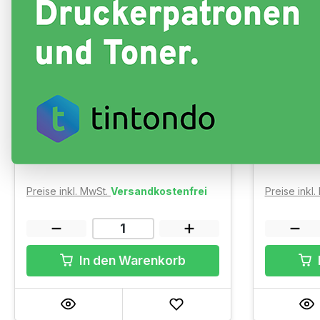
Original Toner HP W2200A
Original
(220A) Black
Cyan
Ausbeute: ~ Black 2.000 Seiten
Ausbeute: ~
Sofort verfügbar, Lieferzeit: 1-3
Sofort ve
Werktage
Werktage
103,52 €
123,37 
(5,18 ct/ 1 Seiten)
Preise inkl. MwSt.
Versandkostenfrei
Preise inkl
In den Warenkorb