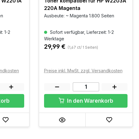
HP W2201A
Toner kompatibel für HP W2203A
220A Magenta
en
Ausbeute: ~ Magenta 1.800 Seiten
t: 1-2
Sofort verfügbar, Lieferzeit: 1-2
Werktage
29,99 €
(1,67 ct/ 1 Seiten)
sandkosten
Preise inkl. MwSt. zzgl. Versandkosten
korb
In den Warenkorb