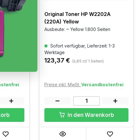
03A
Original Toner HP W2202A
(220A) Yellow
eiten
Ausbeute: ~ Yellow 1.800 Seiten
t: 1-3
Sofort verfügbar, Lieferzeit: 1-3
Werktage
123,37 €
(6,85 ct/ 1 Seiten)
stenfrei
Preise inkl. MwSt.
Versandkostenfrei
korb
In den Warenkorb