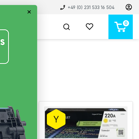
+49 (0) 231 533 16 504
×
0
BELIEBT
NEU
MARKEN
STORE