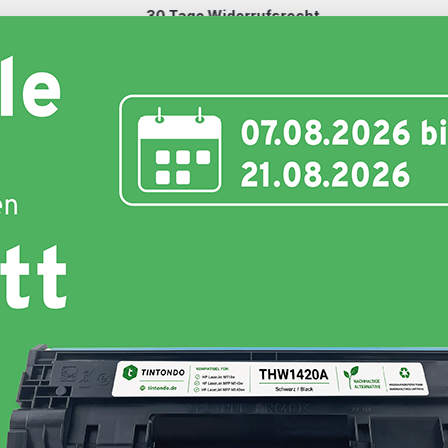
30 Tage Widerrufsrecht
Schnell und unkompliziert
nte
Toner
Schriftbänder
Etiketten
Hersteller
r laserjet pro 4202 series"